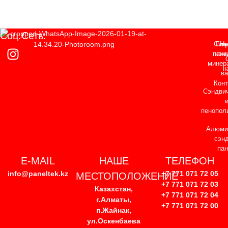
Соц.сеть:
Сэнд
Гла
На
пане
ком
минер
н
ва
Конт
Сэндвич
и
пенопол
Алюми
сэнд
пан
E-MAIL
НАШЕ
ТЕЛЕФОН
info@paneltek.kz
+7 771 071 72 05
МЕСТОПОЛОЖЕНИЕ
+7 771 071 72 03
Казахстан,
+7 771 071 72 04
г.Алматы,
+7 771 071 72 00
п.Жайнак,
ул.Оскенбаева